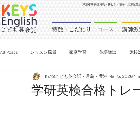
東京都中央区月島・勝どき・晴海・江東区
豊
特徴・こだわり
コース
講師派
All Posts
レッスン風景
家庭学習
英語雑談
休校
KEYSこども英会話・月島・豊洲
Mar 5, 2020
1 m
学研英検合格トレー