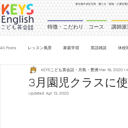
東京都中央区月島・勝どき・晴海・江東区
豊
特徴・こだわり
コース
講師派
All Posts
レッスン風景
家庭学習
英語雑談
休校
KEYSこども英会話・月島・豊洲
Mar 18, 2020
1 
3月園児クラスに
Updated:
Apr 13, 2020