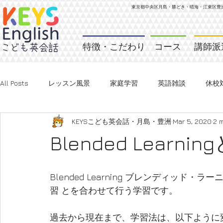
東京都中央区月島・勝どき・晴海・江東区
豊
特徴・こだわり
コース
講師派
All Posts
レッスン風景
家庭学習
英語雑談
休校
KEYSこども英会話・月島・豊洲
Mar 5, 2020
2 
Blended Learni
Blended Learning ブレンディッ
習 とを合わせて行う学習です。
過去から現在まで、学習法は、以下ように