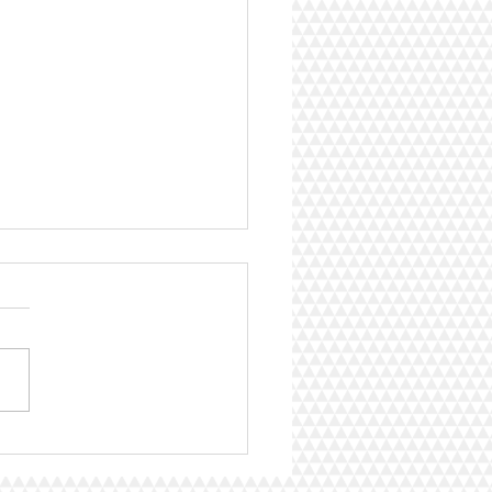
y Time: Froggy Gets
sed