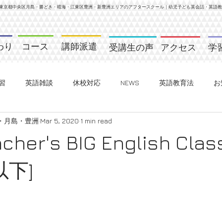
東京都中央区月島・勝どき・晴海・江東区
豊洲・新豊洲
エリアのアフタースクール｜幼児子ども英会話・英語教室
わり
コース
講師派遣
受講生の声
アクセス
学
習
英語雑談
休校対応
NEWS
英語教育法
お
話・月島・豊洲
Mar 5, 2020
1 min read
eacher's BIG English Clas
下]