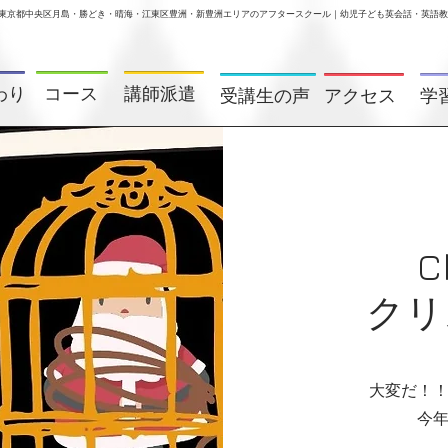
東京都中央区月島・勝どき・晴海・江東区
豊洲・新豊洲
エリアのアフタースクール｜幼児子ども英会話・英語教室
わり
コース
講師派遣
受講生の声
アクセス
学
C
クリ
大変だ！
今