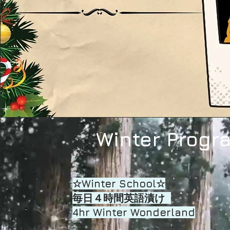
Winter Progr
☆Winter School☆
毎日４時間英語漬け
4hr Winter Wonderland