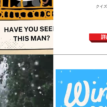
クイ
詳
am