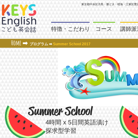
東京都中央区月島・勝どき・晴海・江東区
豊
特徴・こだわり
コース
講師派
Home
➡
プログラム
➡
Summer School 2017
Summer School
4時間 x 5日間英語漬け
探求型学習