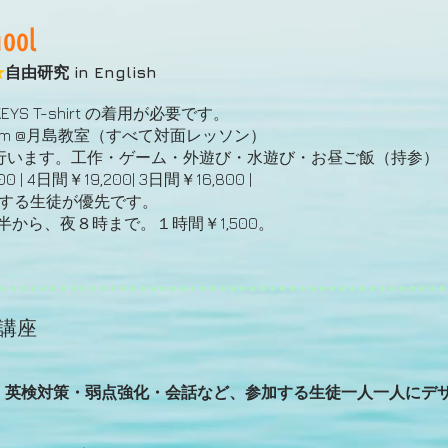
ool
★
自由研究 in English
KEYS T-shirt の着用が必要です。
0pm @月島教室
（すべて対面レッソン）
lishで行います。工作・ゲーム・外遊び・水遊び・お昼ご飯（持参）
 | 4日間￥19,200| 3日間￥16,800 |
る生徒が優先です。
時半から、夜８時まで。１時間￥1,500。
講座
・英検対策・弱点強化・会話など、参加する生徒一人一人にデ