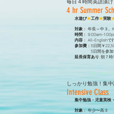
毎日４時間英語漬け
4 hr Summer Sch
水遊び
★
工作
★
実験
対象
： 年長～中３。
時間
： 9:00am-1:0
内容
： All-Eng
参加費
：5日間￥22,500
5日間を参加す
延長保育あり
: 朝７
しっかり勉強！集中
Intensive Class
集中勉強・児童英検
対象
： 年少〜高３