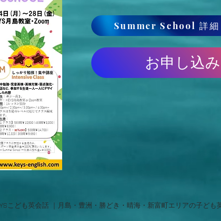
Summer School 詳
お申し込み
ish KEYSこども英会話 ｜月島・豊洲・勝どき・晴海・新富町エリアの子ど