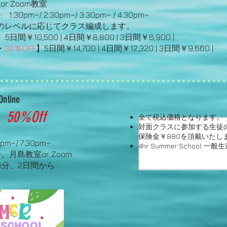
or Zoom教室
:30pm~/ 2:30pm~/ 3:30pm~ / 4:30pm~
ベルに応じてクラス編成します。
間￥10,500 | 4日間￥8,800 | 3日間￥6,900 |
・
30％OFF
】5日間￥14,700 | 4日間￥12,320 | 3日間￥9,660 |
line
n
50%Off
全て税込価格となります。
対面クラスに参加する生徒
保険金￥880を頂戴いたし
30pm~/ 7:30pm~
4hr Summer School 一
島教室or Zoom
/50分、2日間から