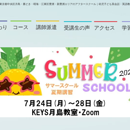
東京都中央区月島・勝どき・晴海・江東区
豊洲・新豊洲
エリアのアフタースクール｜幼児子ども英会話・英語教室
わり
コース
講師派遣
受講生の声
アクセス
学