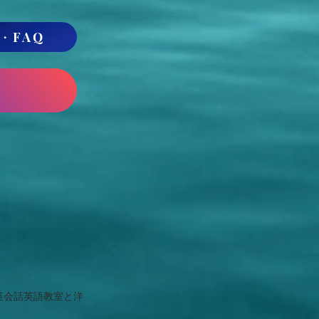
細・FAQ
も英会話英語教室と洋