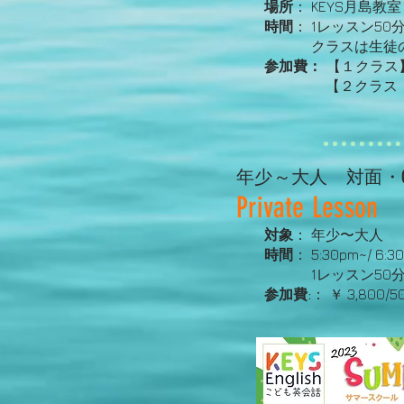
場所
： KEYS月島教室 
時間
： 1レッスン50分 1
クラスは生徒のレ
参加費：
【１クラス】5日
【２クラス
年少～大人 対面・On
Private Lesso
対象
： 年少〜大人
時間
： 5:30pm~/ 6:
1レッスン50分、月
参加費:
： ￥ 3,800